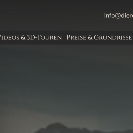
info@dier
Videos & 3D-Touren
Preise & Grundrisse
& Transporter
uge, LKW & Bus
ten