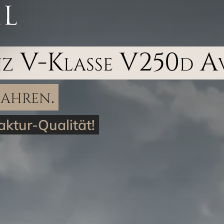
nz V-Klasse V250d A
Jahren.
ktur-Qualität!