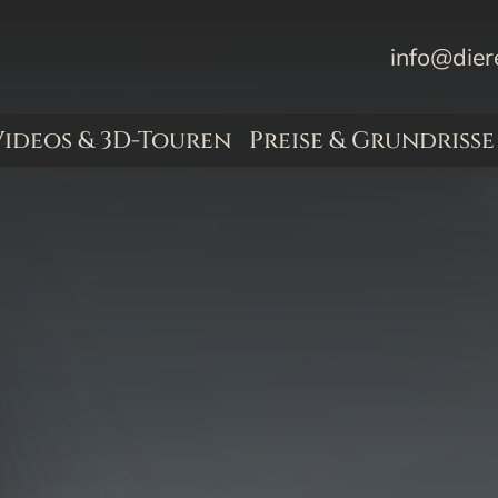
info@dier
Videos & 3D-Touren
Preise & Grundrisse
& Transporter
uge, LKW & Bus
ten