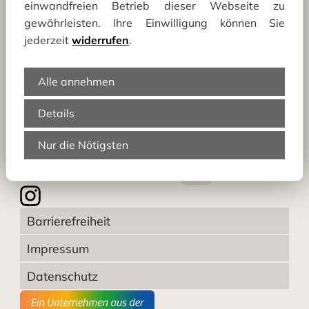
einwandfreien Betrieb dieser Webseite zu
Die Reisemobil-Manufaktur Schirner
gewährleisten. Ihre Einwilligung können Sie
jederzeit
widerrufen
.
Förstereistraße 15
02689 Sohland a. d. Spree
Alle annehmen
Telefon:
035936 458990
Details
Telefax:
035936 449699
E-Mail:
info@diereisemobil-manufaktur.de
Nur die Nötigsten
Besuchen Sie uns auch auf:
www.moebeltischlerei-schirner.de
und
Barrierefreiheit
Impressum
Datenschutz