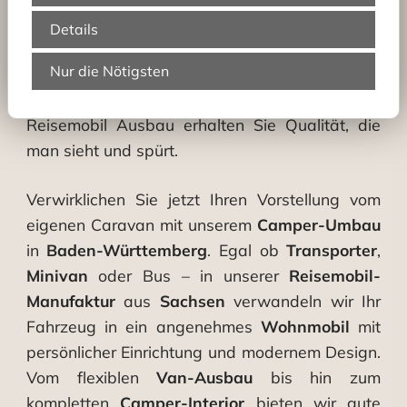
widerspiegelt. Unsere Mitarbeiter übernimmt
Details
alle Schritte vom Idee bis zur fertigen
Nur die Nötigsten
Übergabe. Egal, ob Sie Wochenendtrips oder
monatelange Ausflüge planen – mit unserem
Reisemobil Ausbau erhalten Sie Qualität, die
man sieht und spürt.
Verwirklichen Sie jetzt Ihren Vorstellung vom
eigenen Caravan mit unserem
Camper-Umbau
in
Baden-Württemberg
. Egal ob
Transporter
,
Minivan
oder Bus – in unserer
Reisemobil-
Manufaktur
aus
Sachsen
verwandeln wir Ihr
Fahrzeug in ein angenehmes
Wohnmobil
mit
persönlicher Einrichtung und modernem Design.
Vom flexiblen
Van-Ausbau
bis hin zum
kompletten
Camper-Interior
bieten wir gute