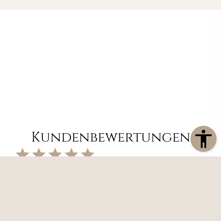
Kundenbewertungen
Nach einer Analyse des überschaubaren Marktes
für Camper Ausbauten und Auswertung von
Angeboten gab es eine glasklare Entscheidung für
die Reisemobil Manufaktur. Hier stimmen
Kundenorientierung, Preis -/Leistungsverhältnis