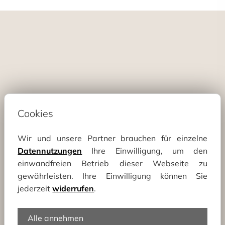
Cookies
Wir und unsere Partner brauchen für einzelne
Reisemobil Umbau nach Maß in Baden-
Datennutzungen
Ihre Einwilligung, um den
Württemberg
einwandfreien Betrieb dieser Webseite zu
gewährleisten. Ihre Einwilligung können Sie
Handwerk, das Mobilität schafft
jederzeit
widerrufen
.
Jedes Fahrzeug erzählt eine eigene Geschichte
Alle annehmen
– wir sorgen dafür, dass Ihr Ausbau sie