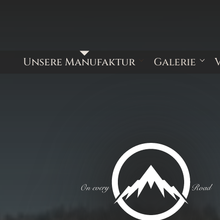
1
/
4
Unsere Manufaktur
Galerie
Kundenbewertungen
Kastenwagen 
Minivans
Kabinenfahrze
Sonderausbau