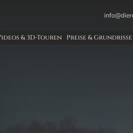
info@dier
Videos & 3D-Touren
Preise & Grundrisse
& Transporter
uge, LKW & Bus
ten