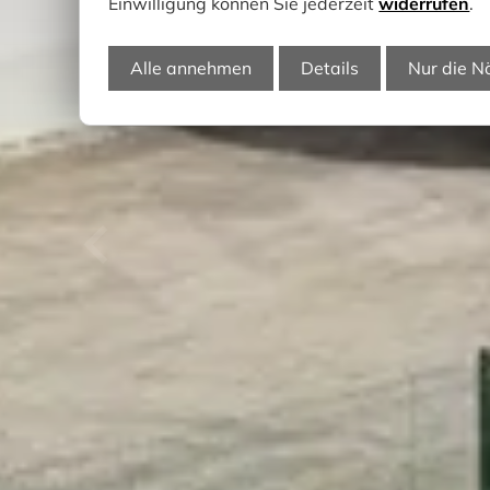
Einwilligung können Sie jederzeit
widerrufen
.
Alle annehmen
Details
Nur die N