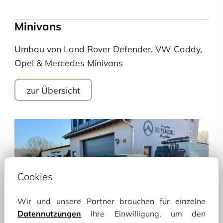
Minivans
Umbau von Land Rover Defender, VW Caddy,
Opel & Mercedes Minivans
zur Übersicht
Cookies
Der individuell ausgebaute
Mercedes-Benz
kombiniert kompakten Komfort mit autarker
Technik, Schlafdach und cleverem Innenausbau
Wir und unsere Partner brauchen für einzelne
für flexible Reisen.
Datennutzungen
Ihre Einwilligung, um den