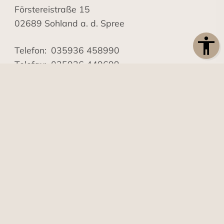
Förstereistraße 15
02689 Sohland a. d. Spree
Telefon:
035936 458990
Telefax:
035936 449699
E-Mail:
info@diereisemobil-manufaktur.de
Besuchen Sie uns auch auf:
www.moebeltischlerei-schirner.de
und
Barrierefreiheit
Impressum
Datenschutz