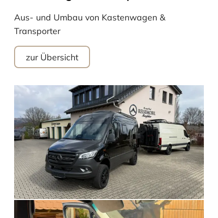
Aus- und Umbau von Kastenwagen &
Transporter
zur Übersicht
Der ausgebaute
Mercedes-Benz Sprinter 4x4
mit
Rundsitzgruppe kombiniert Offroad-Tauglichkeit
und luxuriöse Autarkie in einem durchdachten
Wohnmobil.